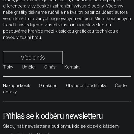
diference a vlivy české i zahraniční výtvarné scény. Všechny
naše grafiky tiskneme ručně a na kvalitní papír za účasti autora
ve striktně limitovaných signovaných edicích. Místo současných
trendů následujeme vlastní vkus a intuici, skrze kterou
posouváme hranice mezi klasickou grafickou technikou a
novou vizuální hrou.
Více o nás
Tisky
Umělci
O nás
Kontakt
Nákupní košík
O nákupu
Obchodní podmínky
Časté
dotazy
Přihlaš se k odběru newsletteru
Sleduj náš newsletter a buď první, kdo se dozví o káždém