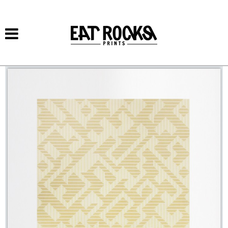
Přejít k
hlavnímu
obsahu
DUAL