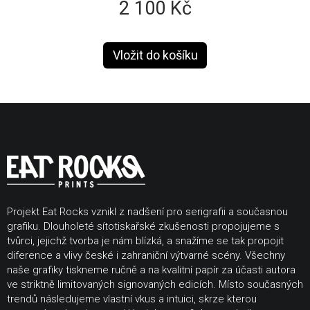
2 100 Kč
Projekt Eat Rocks vznikl z nadšení pro serigrafii a současnou
grafiku. Dlouholeté sítotiskařské zkušenosti propojujeme s
tvůrci, jejichž tvorba je nám blízká, a snažíme se tak propojit
diference a vlivy české i zahraniční výtvarné scény. Všechny
naše grafiky tiskneme ručně a na kvalitní papír za účasti autora
ve striktně limitovaných signovaných edicích. Místo současných
trendů následujeme vlastní vkus a intuici, skrze kterou