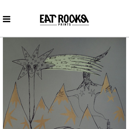
Přejít k
hlavnímu
obsahu
PUTUJÍCÍ NA ONEN SVĚT