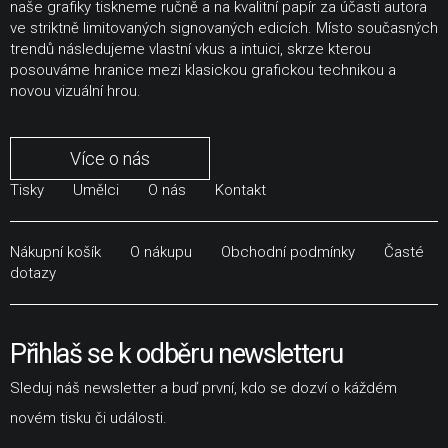
naše grafiky tiskneme ručně a na kvalitní papír za účasti autora
ve striktně limitovaných signovaných edicích. Místo současných
trendů následujeme vlastní vkus a intuici, skrze kterou
posouváme hranice mezi klasickou grafickou technikou a
novou vizuální hrou.
Více o nás
Tisky
Umělci
O nás
Kontakt
Nákupní košík
O nákupu
Obchodní podmínky
Časté
dotazy
Přihlaš se k odběru newsletteru
Sleduj náš newsletter a buď první, kdo se dozví o káždém
novém tisku či události.