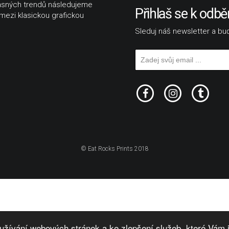
časných trendů následujeme
Přihlaš se k odbě
 mezi klasickou grafickou
Sleduj náš newsletter a buď
© Eat Rocks Prints 2018
 užívání webových stránek a ke zlepšení služeb, které Vám j