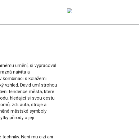
Přejít k
hlavnímu
obsahu
varnému umĕní, si vypracoval
razná naivita a
 v kombinaci s kolážemi
ký vzhled. David umí strohou
ktivní tendence města, které
du, hledajicí si svou cestu
ů, zdi, auta, stroje a
íněné městské symboly
ky přírody a její
techniky. Není mu cizí ani