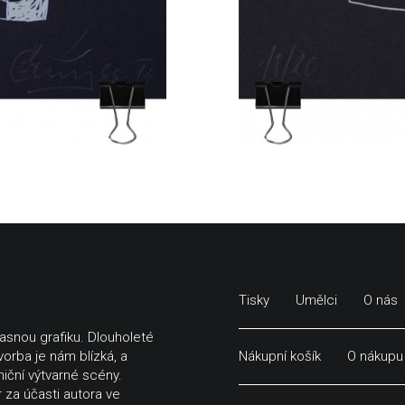
Tisky
Umělci
O nás
časnou grafiku. Dlouholeté
vorba je nám blízká, a
Nákupní košík
O nákupu
niční výtvarné scény.
 za účasti autora ve