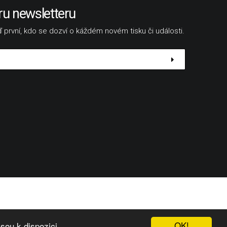
ru newsletteru
 první, kdo se dozví o káždém novém tisku či události.
OK!
sou k dispozici.