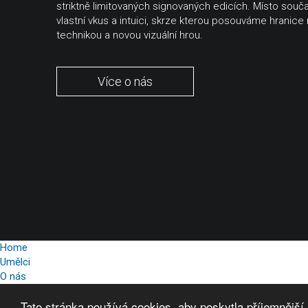
striktně limitovaných signovaných edicích. Místo sou
vlastní vkus a intuici, skrze kterou posouváme hranice
technikou a novou vizuální hrou.
Více o nás
Home
Umělci
O nás
Kontakt
Tato stránka používá cookies, aby poskytla příjemnější
Muj účet