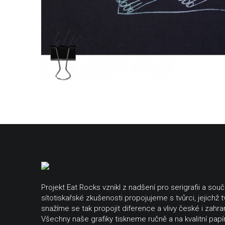
Projekt Eat Rocks vznikl z nadšení pro serigrafii a sou
sítotiskařské zkušenosti propojujeme s tvůrci, jejichž t
snažíme se tak propojit diference a vlivy české i zahra
Všechny naše grafiky tiskneme ručně a na kvalitní papír