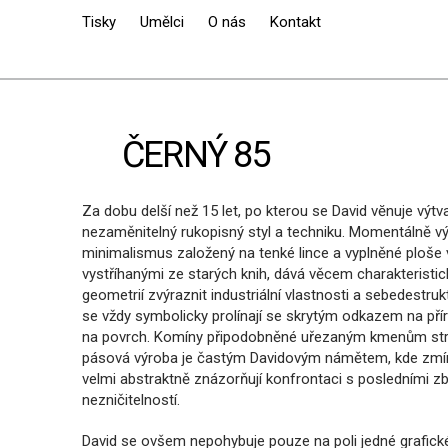
Tisky
Umělci
O nás
Kontakt
ČERNÝ 85
ČERNÝ 85
Za dobu delší než 15 let, po kterou se David vĕnuje výt
nezaměnitelný rukopisný styl a techniku. Momentálně vý
minimalismus založený na tenké lince a vyplněné ploše
vystříhanými ze starých knih, dává věcem charakteristic
geometrií zvýraznit industriální vlastnosti a sebedestru
se vždy symbolicky prolínají se skrytým odkazem na příro
na povrch. Komíny připodobněné uřezaným kmenům strom
pásová výroba je častým Davidovým námětem, kde zm
velmi abstraktně znázorňují konfrontaci s posledními zbyt
nezničitelností.
David se ovšem nepohybuje pouze na poli jedné grafické 