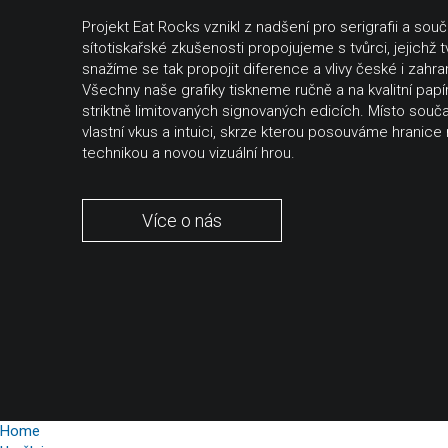
Projekt Eat Rocks vznikl z nadšení pro serigrafii a sou
sítotiskařské zkušenosti propojujeme s tvůrci, jejichž t
snažíme se tak propojit diference a vlivy české i zahra
Všechny naše grafiky tiskneme ručně a na kvalitní papír
striktně limitovaných signovaných edicích. Místo sou
vlastní vkus a intuici, skrze kterou posouváme hranice
technikou a novou vizuální hrou.
Více o nás
Home