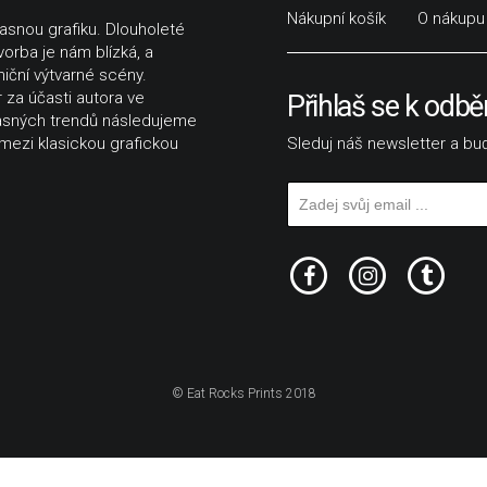
Nákupní košík
O nákupu
časnou grafiku. Dlouholeté
vorba je nám blízká, a
niční výtvarné scény.
 za účasti autora ve
Přihlaš se k odbě
časných trendů následujeme
Sleduj náš newsletter a buď
 mezi klasickou grafickou
© Eat Rocks Prints 2018