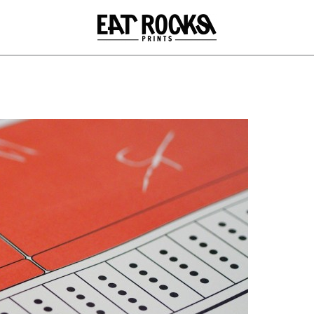
Přejít k
hlavnímu
obsahu