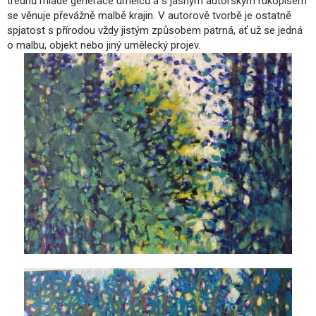
trednů mladé generace umělců a s jasným autorským rukopisem
se věnuje převážně malbě krajin. V autorově tvorbě je ostatně
spjatost s přírodou vždy jistým způsobem patrná, ať už se jedná
o malbu, objekt nebo jiný umělecký projev.