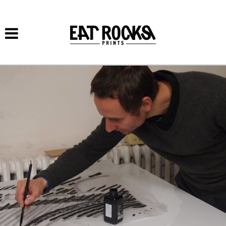
Přejít k
hlavnímu
obsahu
FILIP VRBA