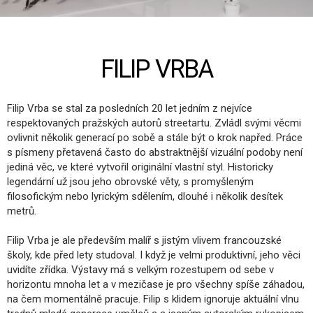
FILIP VRBA
Filip Vrba se stal za posledních 20 let jedním z nejvíce
respektovaných pražských autorů streetartu. Zvládl svými věcmi
ovlivnit několik generací po sobě a stále být o krok napřed. Práce
s písmeny přetavená často do abstraktnější vizuální podoby není
jediná věc, ve které vytvořil originální vlastní styl. Historicky
legendární už jsou jeho obrovské věty, s promyšleným
filosofickým nebo lyrickým sdělením, dlouhé i několik desítek
metrů.
Filip Vrba je ale především malíř s jistým vlivem francouzské
školy, kde před lety studoval. I když je velmi produktivní, jeho věci
uvidíte zřídka. Výstavy má s velkým rozestupem od sebe v
horizontu mnoha let a v mezičase je pro všechny spíše záhadou,
na čem momentálně pracuje. Filip s klidem ignoruje aktuální vlnu